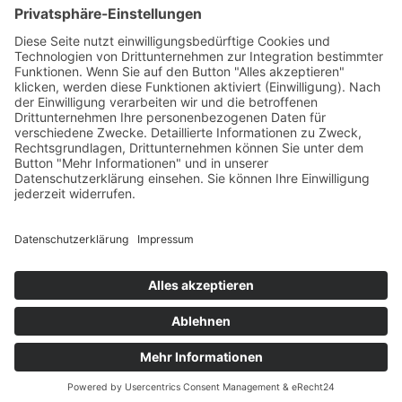
www.boerse-goerlitz.de
Übernachten
Hotel Börse
Gästehaus
Herberge
Informationen
Kontakt
Gutscheine
© Hotel Börse 2019-2026
Home
Datenschutz
Impressum
AGB